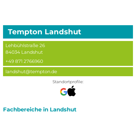
Tempton
Landshut
Lehbühlstraße 26
84034
Landshut
+49 871 2766960
landshut@tempton.de
Standortprofile:
Fachbereiche in
Landshut