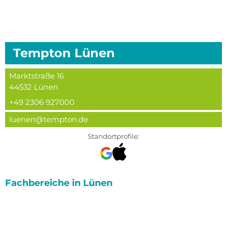
Tempton
Lünen
Marktstraße 16
44532
Lünen
+49 2306 927000
luenen@tempton.de
Standortprofile:
Fachbereiche in
Lünen