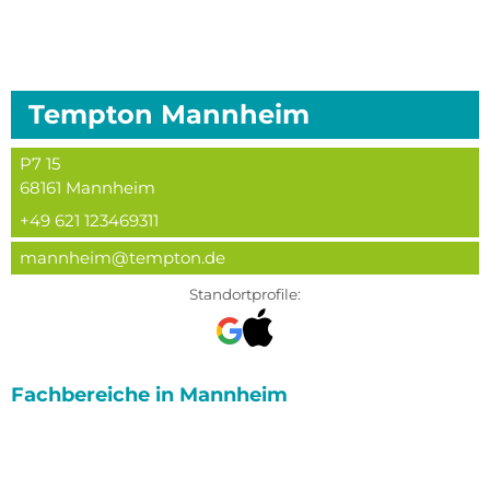
Tempton
Mannheim
P7 15
68161
Mannheim
+49 621 123469311
mannheim@tempton.de
Standortprofile:
Fachbereiche in
Mannheim