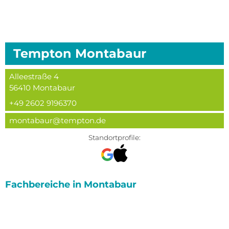
Tempton
Montabaur
Alleestraße 4
56410
Montabaur
+49 2602 9196370
montabaur@tempton.de
Standortprofile:
Fachbereiche in
Montabaur