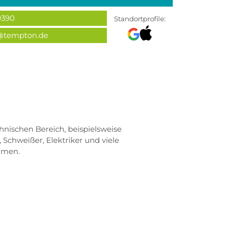
9390
Standortprofile:
@tempton.de
hnischen Bereich, beispielsweise
, Schweißer, Elektriker und viele
mmen.