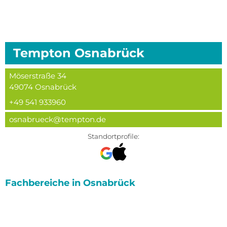
Tempton
Osnabrück
Möserstraße 34
49074
Osnabrück
+49 541 933960
osnabrueck@tempton.de
Standortprofile:
Fachbereiche in
Osnabrück