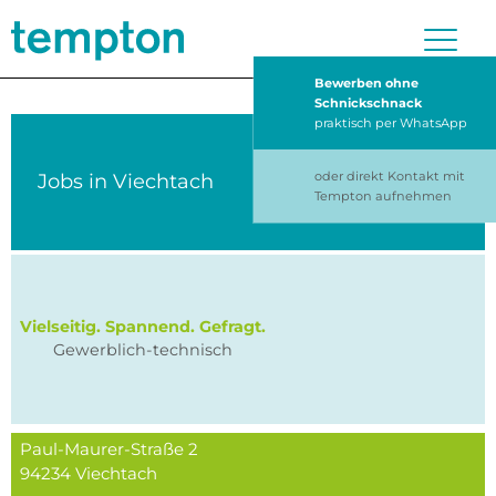
Bewerben ohne
Schnickschnack
praktisch per WhatsApp
oder direkt Kontakt mit
Jobs in
Viechtach
Tempton aufnehmen
Vielseitig. Spannend. Gefragt.
Gewerblich-technisch
Paul-Maurer-Straße 2
94234
Viechtach