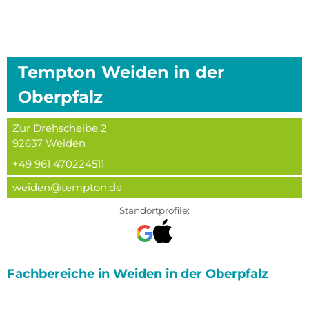
Tempton
Weiden in der
Oberpfalz
Zur Drehscheibe 2
92637
Weiden
+49 961 470224511
weiden@tempton.de
Standortprofile:
Fachbereiche in
Weiden in der Oberpfalz