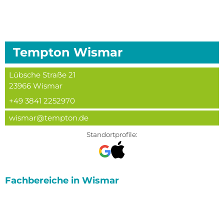
Tempton
Wismar
Lübsche Straße 21
23966
Wismar
+49 3841 2252970
wismar@tempton.de
Standortprofile:
Fachbereiche in
Wismar