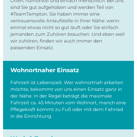
Offen, humorvoll und einfach menschlich: Bei uns
sind Sie gut aufgehoben und werden Teil von
#TeamTempton. Sie haben immer eine
vertrauensvolle Anlaufstelle in Ihrer Nähe: wenn
einmal etwas nicht so gut läuft oder Sie einfach
jemanden zum Zuhören brauchen. Und eben weil
wir zuhören, finden wir auch immer den
passenden Einsatz.
Wohnortnaher Einsatz
Fahrzeit ist Lebenszeit. Wer wohnortnah arbeiten
möchte, bekommt von uns einen Einsatz ganz in
der Nähe. In der Regel beträgt die maximale
Fahrzeit ca. 45 Minuten vom Wohnort, manch eine
Pflegekraft kommt zu Fuß oder mit dem Fahrrad
in die Einrichtung.