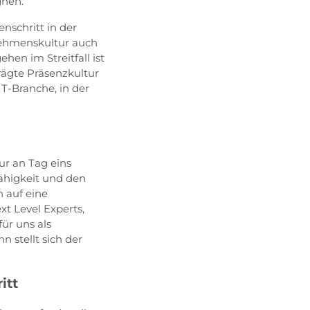
gnen.
nschritt in der
rnehmenskultur auch
en im Streitfall ist
rägte Präsenzkultur
IT-Branche, in der
ur an Tag eins
ähigkeit und den
 auf eine
t Level Experts,
ür uns als
n stellt sich der
itt