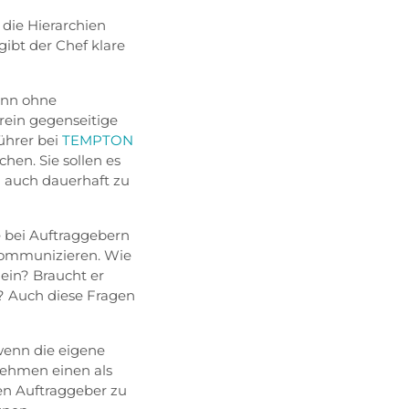
 die Hierarchien
gibt der Chef klare
enn ohne
erein gegenseitige
ührer bei
TEMPTON
hen. Sie sollen es
rd auch dauerhaft zu
e bei Auftraggebern
 kommunizieren. Wie
 ein? Braucht er
n? Auch diese Fragen
wenn die eigene
nehmen einen als
inen Auftraggeber zu