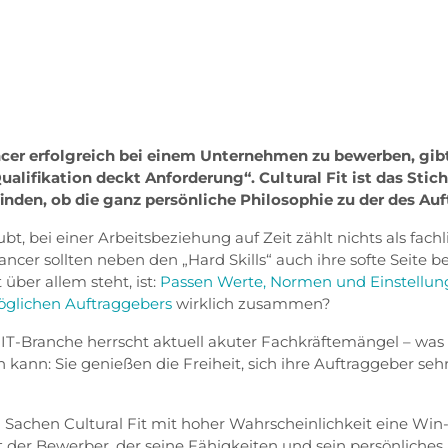
ncer erfolgreich bei einem Unternehmen zu bewerben, gib
ualifikation deckt Anforderung“. Cultural Fit ist das Stic
finden, ob die ganz persönliche Philosophie zu der des Au
t, bei einer Arbeitsbeziehung auf Zeit zählt nichts als fac
ancer sollten neben den „Hard Skills“ auch ihre softe Seite b
 über allem steht, ist:
Passen Werte, Normen und Einstellun
öglichen Auftraggebers
wirklich zusammen?
 IT-Branche herrscht aktuell akuter Fachkräftemängel – was f
in kann: Sie genießen die Freiheit, sich ihre Auftraggeber se
n Sachen Cultural Fit mit hoher Wahrscheinlichkeit eine Win
t der Bewerber, der seine Fähigkeiten und sein persönliches