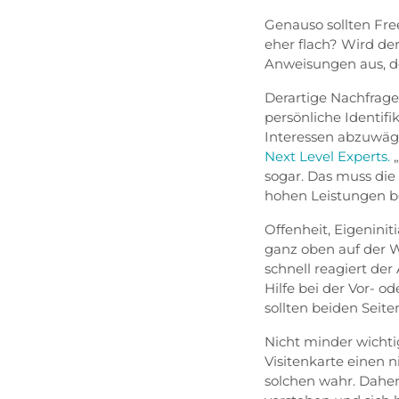
Genauso sollten Fre
eher flach? Wird der
Anweisungen aus, de
Derartige Nachfrag
persönliche Identif
Interessen abzuwäge
Next Level Experts.
„
sogar. Das muss die 
hohen Leistungen be
Offenheit, Eigenini
ganz oben auf der W
schnell reagiert de
Hilfe bei der Vor- o
sollten beiden Seiten
Nicht minder wichti
Visitenkarte einen 
solchen wahr. Daher i