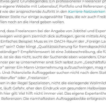
twas ganz Grundlegendes: Ein professioneller Freelancer pfl
 Die eigene Website mit Lebenslauf, Portfolio und Referenze
 wie der ansprechende Auftritt in den
Karriere-Netzwerken
dieser Stelle nur einige ausgewählte Tipps, die wir auch Frei
ofilen noch an die Hand geben wollen.
Hand, dass Freelancern bei der Angabe von Jobtitel und Exper
swegen wird gern ziemlich dick auftragen, gerne mittels Ang
. Einfaches Beispiel: Muss es im DACH-Raum der „Foreign 
rt“ sein? Oder klingt „Qualitätssicherung für fremdsprachli
nständiger? Empfehlenswert ist eine Jobbeschreibung, die 
ist. Ist sie das nicht, sucht der Suchende eben woanders. Cha
cer per se Unternehmer sind: Sich selbst zum „Geschäftsfü
tor“ seiner Ein-Mann-Unternehmung aufzuschwingen, mag
. Und: Potenzielle Auftraggeber suchen nicht nach dem Sta
berufler“ oder „Freelancer“.
en in der Regel Spezialisten, nicht die eierlegende Wollmilc
t, läuft Gefahr, eher den Eindruck von gesundem Halbwissen
h hier gilt: Viel hilft nicht immer viel. Das eigene Expertent
ie Referenzen: Die namhaftesten Auftraggeber/die erfolgreic