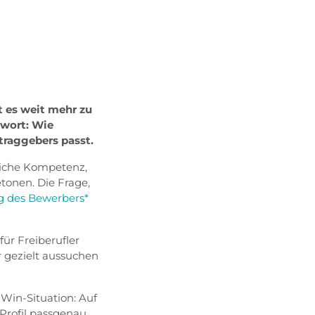
t es weit mehr zu
hwort: Wie
ftraggebers passt.
hliche Kompetenz,
etonen. Die Frage,
g des Bewerbers*
ür Freiberufler
hr gezielt aussuchen
-Win-Situation: Auf
 Profil passgenau