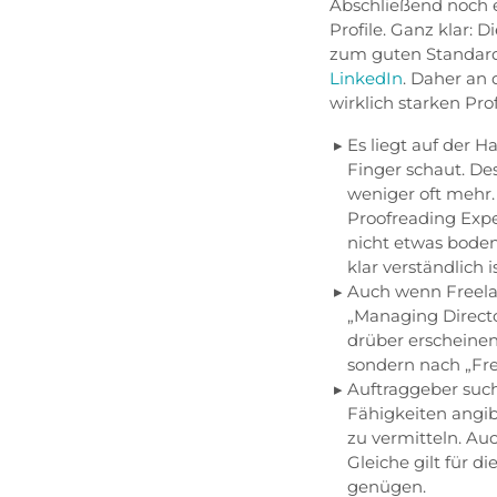
Abschließend noch e
Profile. Ganz klar:
zum guten Standard
LinkedIn
. Daher an 
wirklich starken Pr
Es liegt auf der 
Finger schaut. De
weniger oft mehr
Proofreading Expe
nicht etwas bode
klar verständlich 
Auch wenn Freelan
„Managing Direc
drüber erscheinen
sondern nach „Frei
Auftraggeber such
Fähigkeiten angib
zu vermitteln. Auc
Gleiche gilt für d
genügen.