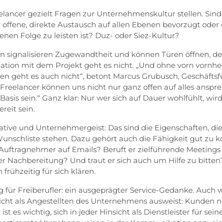
elancer gezielt Fragen zur Unternehmenskultur stellen. Sind
 offene, direkte Austausch auf allen Ebenen bevorzugt oder 
nen Folge zu leisten ist? Duz- oder Siez-Kultur?
en signalisieren Zugewandtheit und können Türen öffnen, d
ikation mit dem Projekt geht es nicht. „Und ohne vorn vornh
n geht es auch nicht“, betont Marcus Grubusch, Geschäftsf
Freelancer können uns nicht nur ganz offen auf alles ansprec
Basis sein.“ Ganz klar: Nur wer sich auf Dauer wohlfühlt, wi
reit sein.
tiative und Unternehmergeist: Das sind die Eigenschaften, di
unschliste stehen. Dazu gehört auch die Fähigkeit gut zu
r Auftragnehmer auf Emails? Beruft er zielführende Meetings
der Nachbereitung? Und traut er sich auch um Hilfe zu bitte
 frühzeitig für sich klären.
g für Freiberufler: ein ausgeprägter Service-Gedanke. Auch 
nicht als Angestellten des Unternehmens ausweist: Kunden 
st es wichtig, sich in jeder Hinsicht als Dienstleister für se