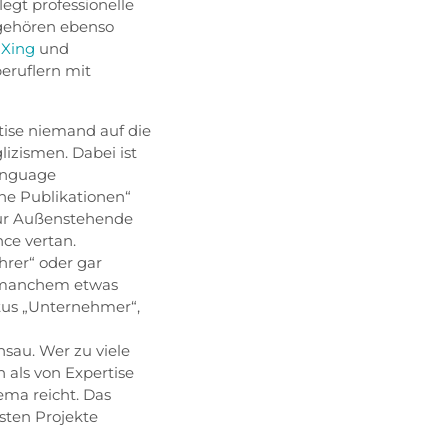
egt professionelle
n gehören ebenso
 Xing
und
beruflern mit
tise niemand auf die
lizismen. Dabei ist
Language
che Publikationen“
für Außenstehende
nce vertan.
hrer“ oder gar
 manchem etwas
tus „Unternehmer“,
hsau. Wer zu viele
 als von Expertise
hema reicht. Das
hsten Projekte