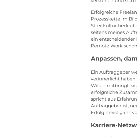
verstehen und sich
Erfolgreiche Freela
Prozesskette im Bil
Streitkultur bedeut
seitens meines Auft
ein entscheidender 
Remote Work schon 
Anpassen, dami
Ein Auftraggeber we
verinnerlicht haben
Willen mitbringt, s
erfolgreiche Zusamm
spricht aus Erfahru
Auftraggeber ist, ne
Erfolg meist ganz von
Karriere-Netzwe