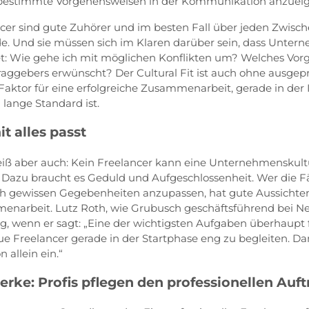
 bestimmte Vorgehensweisen in der Kommunikation anzuei
ncer sind gute Zuhörer und im besten Fall über jeden Zwische
de. Und sie müssen sich im Klaren darüber sein, dass Unte
et: Wie gehe ich mit möglichen Konflikten um? Welches Vorgeh
raggebers erwünscht? Der Cultural Fit ist auch ohne ausgep
Faktor für eine erfolgreiche Zusammenarbeit, gerade in der 
lange Standard ist.
t alles passt
iß aber auch: Kein Freelancer kann eine Unternehmenskult
. Dazu braucht es Geduld und Aufgeschlossenheit. Wer die F
ich gewissen Gegebenheiten anzupassen, hat gute Aussichten
enarbeit. Lutz Roth, wie Grubusch geschäftsführend bei Nex
ng, wenn er sagt: „Eine der wichtigsten Aufgaben überhaupt f
ue Freelancer gerade in der Startphase eng zu begleiten. Dan
 allein ein.“
rke: Profis pflegen den professionellen Auftr