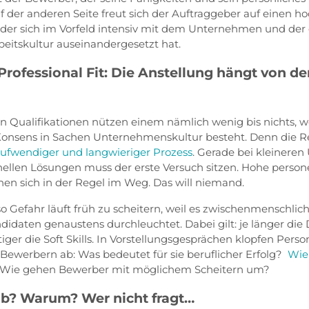
f der anderen Seite freut sich der Auftraggeber auf einen h
t, der sich im Vorfeld intensiv mit dem Unternehmen und der 
eitskultur auseinandergesetzt hat.
. Professional Fit: Die Anstellung hängt von de
en Qualifikationen nützen einem nämlich wenig bis nichts, 
 Konsens in Sachen Unternehmenskultur besteht. Denn die R
 aufwendiger und langwieriger Prozess
. Gerade bei kleinere
ellen Lösungen muss der erste Versuch sitzen. Hohe person
hen sich in der Regel im Weg. Das will niemand.
so Gefahr läuft früh zu scheitern, weil es zwischenmenschlich
idaten genaustens durchleuchtet. Dabei gilt: je länger die 
tiger die Soft Skills. In Vorstellungsgesprächen klopfen Perso
n Bewerbern ab: Was bedeutet für sie beruflicher Erfolg?
Wie 
Wie gehen Bewerber mit möglichem Scheitern um?
b? Warum? Wer nicht fragt…