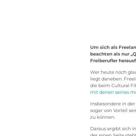
Um sich als Freela
beachten als nur „Q
Freiberufler heraus
Wer heute noch glaub
liegt daneben. Freel
die beim Cultural Fit
mit denen seines m
Insbesondere in der
sogar von Vorteil se
zu können.
Daraus ergibt sich i
der einen Seite steh