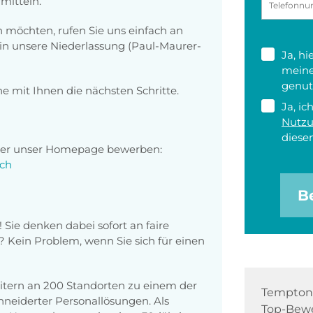
rmitteln.
en möchten, rufen Sie uns einfach an
in unsere Niederlassung (Paul-Maurer-
Ja, h
meine
genut
e mit Ihnen die nächsten Schritte.
Ja, ic
Nutz
diesen
über unser Homepage bewerben:
ach
B
! Sie denken dabei sofort an faire
 Kein Problem, wenn Sie sich für einen
eitern an 200 Standorten zu einem der
Tempton 
eiderter Personallösungen. Als
Top-Bewe