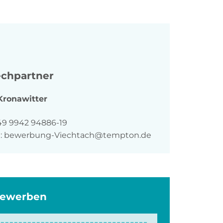
chpartner
Kronawitter
n
49 9942 94886-19
:
bewerbung-Viechtach@tempton.de
bewerben