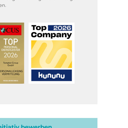
en.
initiativ bewerben