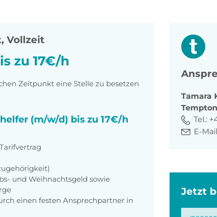
, Vollzeit
is zu 17€/h
Anspre
hen Zeitpunkt eine Stelle zu besetzen
Tamara
Tempto
helfer (m/w/d) bis zu 17€/h
Tel.:
+
E-Mail
arifvertrag
zugehörigkeit)
aubs- und Weihnachtsgeld sowie
orge
Jetzt 
rch einen festen Ansprechpartner in