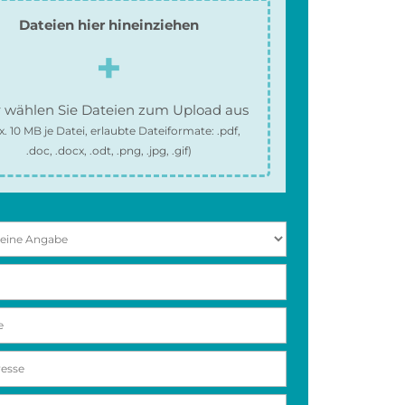
Dateien hier hineinziehen
 wählen Sie Dateien zum Upload aus
x.
10 MB
je Datei, erlaubte Dateiformate:
.pdf,
.doc, .docx, .odt, .png, .jpg, .gif
)