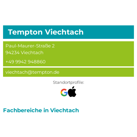
Tempton
Viechtach
Paul-Maurer-Straße 2
94234
Viechtach
+49 9942 948860
viechtach@tempton.de
Standortprofile:
Fachbereiche in
Viechtach