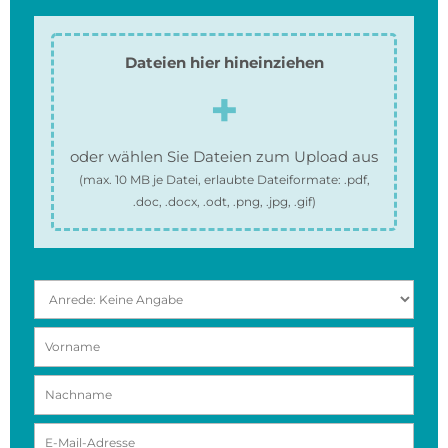
Dateien hier hineinziehen
oder wählen Sie Dateien zum Upload aus
(max.
10 MB
je Datei, erlaubte Dateiformate:
.pdf,
.doc, .docx, .odt, .png, .jpg, .gif
)