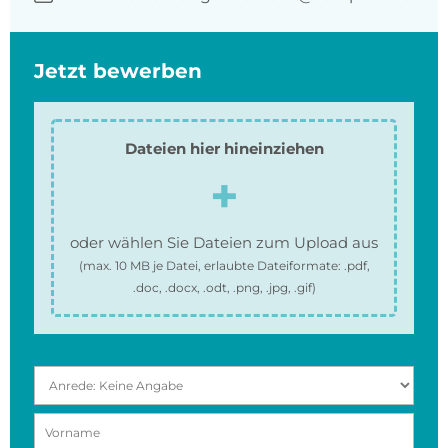
Jetzt bewerben
Dateien hier hineinziehen
oder wählen Sie Dateien zum Upload aus
(max.
10 MB
je Datei, erlaubte Dateiformate:
.pdf,
.doc, .docx, .odt, .png, .jpg, .gif
)