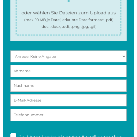
oder wählen Sie Dateien zum Upload aus
(max.
10 MB
je Datei, erlaubte Dateiformate:
.pdf,
.doc, .docx, .odt, .png, .jpg, .gif
)
Ja, hiermit gebe ich meine
Einwilligung
, dass