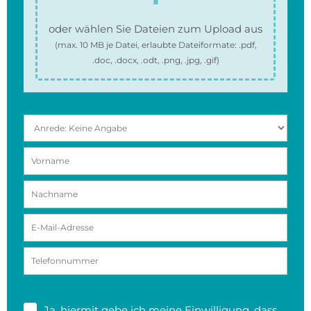
oder wählen Sie Dateien zum Upload aus
(max.
10 MB
je Datei, erlaubte Dateiformate:
.pdf,
.doc, .docx, .odt, .png, .jpg, .gif
)
Ja, hiermit gebe ich meine
Einwilligung
, dass